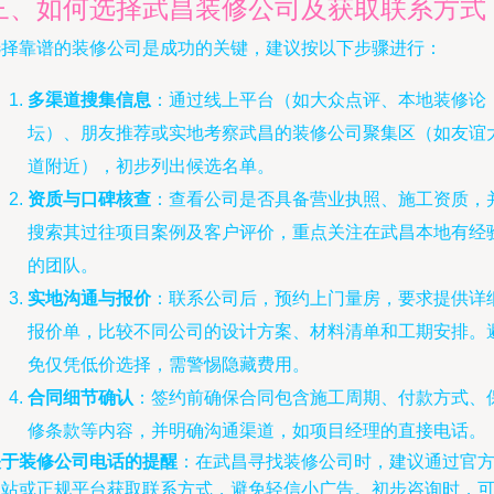
三、如何选择武昌装修公司及获取联系方式
选择靠谱的装修公司是成功的关键，建议按以下步骤进行：
多渠道搜集信息
：通过线上平台（如大众点评、本地装修论
坛）、朋友推荐或实地考察武昌的装修公司聚集区（如友谊
道附近），初步列出候选名单。
资质与口碑核查
：查看公司是否具备营业执照、施工资质，
搜索其过往项目案例及客户评价，重点关注在武昌本地有经
的团队。
实地沟通与报价
：联系公司后，预约上门量房，要求提供详
报价单，比较不同公司的设计方案、材料清单和工期安排。
免仅凭低价选择，需警惕隐藏费用。
合同细节确认
：签约前确保合同包含施工周期、付款方式、
修条款等内容，并明确沟通渠道，如项目经理的直接电话。
关于装修公司电话的提醒
：在武昌寻找装修公司时，建议通过官
网站或正规平台获取联系方式，避免轻信小广告。初步咨询时，