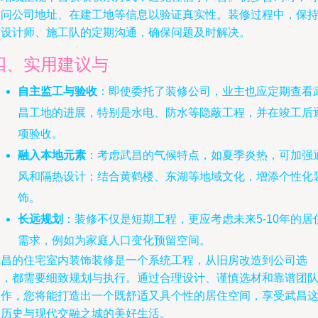
询问公司地址、在建工地等信息以验证真实性。装修过程中，保
与设计师、施工队的定期沟通，确保问题及时解决。
四、实用建议与
自主监工与验收
：即使委托了装修公司，业主也应定期查看
昌工地的进展，特别是水电、防水等隐蔽工程，并在竣工后
项验收。
融入本地元素
：考虑武昌的气候特点，如夏季炎热，可加强
风和隔热设计；结合黄鹤楼、东湖等地域文化，增添个性化
饰。
长远规划
：装修不仅是短期工程，更应考虑未来5-10年的居
需求，例如为家庭人口变化预留空间。
武昌的住宅室内装饰装修是一个系统工程，从旧房改造到公司选
择，都需要细致规划与执行。通过合理设计、谨慎选材和靠谱团
合作，您将能打造出一个既舒适又具个性的居住空间，享受武昌
座历史与现代交融之城的美好生活。