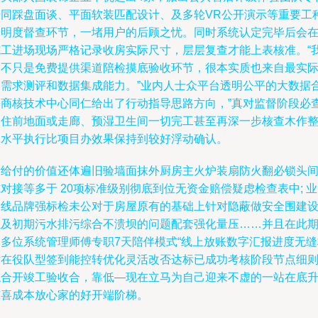
陪同踩盘面谈、平面软装匹配设计、及多轮VR公开演示等重要工
透明度督查环节，一堵用户的后顾之忧。同时系统认定完毕后会
施工进场现场严格记录收房实际尺寸，层层复查才能上表核准。“
们不只是免费提供渠道陪检摸底验收环节，很本实质也来自最实
的需求测评和数据集成能力。”业内人士众平台透明公平的大数据
署商核技术中心同仁给出了行动指导思路方向，”真对监督阶段必
入住前地面或走廊、预湿卫生间一切完工甚至再深一步核查木作
体水平执行比项目办效果保持到较好浮动确认。
所给付的价值还体遍旧验墙面抹外厨房主火炉装扇防火翻必锁头
对接等多于 20项标准级别彻底到位无资金赔偿疑虑检查表中; 
一线品牌强标检未公对于房屋原有的基础上针对隐蔽做安全围建
以及初期污水排污综合不溃坝的问题配套强化量压……并且在此
间多位系统管理师傅专职7天陪伴模式“线上放账数字汇报进度无缝
对在役队型签到能控转优化灵活改否达标已成功考核阶段节点细
综合开竣工验收合，靠低—现在立马为自己迎来不虚的一站在底
惊喜成本放心家的好开端阶梯。