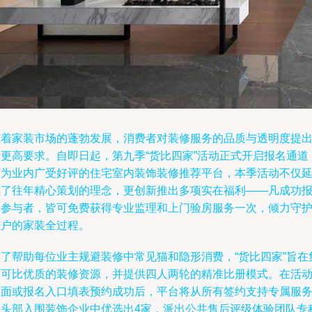
随着家装市场的蓬勃发展，消费者对装修服务的品质与透明度提
了更高要求。自即日起，第九季“货比四家”活动正式开启报名通道
作为业内广受好评的住宅室内装饰装修推荐平台，本季活动不仅
续了往年精心策划的理念，更创新推出多项实在福利——凡成功
名参与者，皆可免费获得专业监理和上门验房服务一次，倾力守
住户的家装全过程。
为了帮助每位业主规避装修中常见猫和隐形消费，“货比四家”旨在
中可比优质的装修资源，并提供四人两轮的精准比册模式。在活
页面或报名入口填表预约成功后，平台将从所有签约支持专属服
的头部入围装饰企业中优选出4家，派出公共售后评级体验团队专