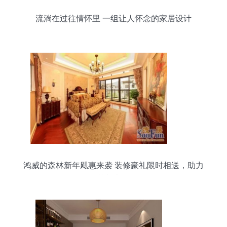
流淌在过往情怀里 一组让人怀念的家居设计
鸿威的森林新年飓惠来袭 装修豪礼限时相送，助力
梦想家园