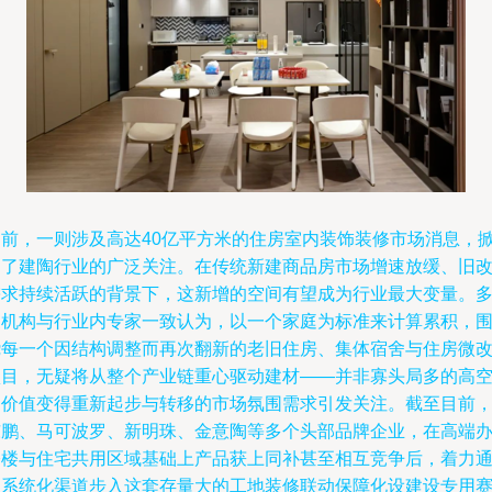
日前，一则涉及高达40亿平方米的住房室内装饰装修市场消息，
起了建陶行业的广泛关注。在传统新建商品房市场增速放缓、旧
需求持续活跃的背景下，这新增的空间有望成为行业最大变量。
家机构与行业内专家一致认为，以一个家庭为标准来计算累积，
绕每一个因结构调整而再次翻新的老旧住房、集体宿舍与住房微
项目，无疑将从整个产业链重心驱动建材——并非寡头局多的高
间价值变得重新起步与转移的市场氛围需求引发关注。截至目前
东鹏、马可波罗、新明珠、金意陶等多个头部品牌企业，在高端
公楼与住宅共用区域基础上产品获上同补甚至相互竞争后，着力
过系统化渠道步入这套存量大的工地装修联动保障化设建设专用