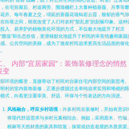
星明村的“花香”战略，始于对公共空间的精心营造。村里广泛发动
民，在宅前屋后、村道两旁、围墙栅栏上大量种植蔷薇、月季等
援花卉。每年春夏之交，绵延的蔷薇花墙灿若云霞，馥郁的香气
漫在街巷之间，彻底改变了人们对农村“脏乱差”的刻板印象。这种
低投入、易养护的植物美化环境的方式，不仅极大地提升了村庄
的“颜值”和生态价值，更潜移默化地提升了村民的审美情趣和家园
属感。公共空间的美丽，成为了激发村民追求更高生活品质的催
剂。
二、 内部“宜居家园”：装饰装修理念的悄然
蜕变
外部环境的蝶变，直接带动了村民对自家住宅内部空间的新思考
星明村的室内装饰装修，正逐步摆脱过去单纯追求实用和堆砌的
旧模式，向着更注重审美、舒适、环保与个性表达的方向演进。
风格融合，呼应乡村语境
：许多村民在装修时，开始有意识
将现代舒适需求与乡村元素相结合。例如，采用原木、竹编
棉麻等天然材质的家具和软装，保留或仿造老屋的木质房梁