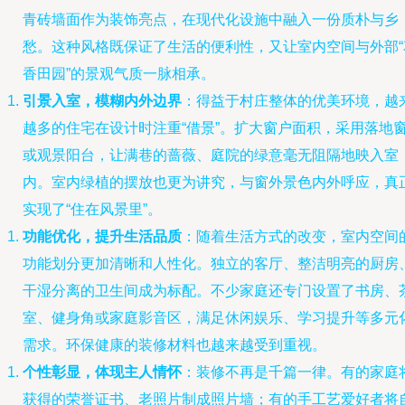
青砖墙面作为装饰亮点，在现代化设施中融入一份质朴与乡
愁。这种风格既保证了生活的便利性，又让室内空间与外部“
香田园”的景观气质一脉相承。
引景入室，模糊内外边界
：得益于村庄整体的优美环境，越
越多的住宅在设计时注重“借景”。扩大窗户面积，采用落地
或观景阳台，让满巷的蔷薇、庭院的绿意毫无阻隔地映入室
内。室内绿植的摆放也更为讲究，与窗外景色内外呼应，真
实现了“住在风景里”。
功能优化，提升生活品质
：随着生活方式的改变，室内空间
功能划分更加清晰和人性化。独立的客厅、整洁明亮的厨房
干湿分离的卫生间成为标配。不少家庭还专门设置了书房、
室、健身角或家庭影音区，满足休闲娱乐、学习提升等多元
需求。环保健康的装修材料也越来越受到重视。
个性彰显，体现主人情怀
：装修不再是千篇一律。有的家庭
获得的荣誉证书、老照片制成照片墙；有的手工艺爱好者将