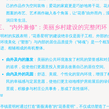
己的作品作为空间装饰；爱花的家庭更是巧妙地将干花、花
图案的布艺、艺术画作融入各个角落，让“花香”由外而内，
润日常生活。
三、 “内外兼修”：美丽乡村建设的完整闭环
星明村的实践表明，“花香星明”的建设绝非仅是面子工程。外部的
环境美化（“塑形”）与内部的居住品质提升（“铸魂”）是一个相
促进、相辅相成的有机整体。
由外及内的激发
：美丽的公共环境激发了村民的荣誉感和对
的追求，促使他们更愿意投入资源去改善自己的居住空间。
由内及外的巩固
：舒适、美观、个性化的室内环境，增强了
民的幸福感与定居意愿，使他们更主动地维护房前屋后的绿
景观，积极参与村庄公共事务，形成了良性循环。
##
亭镇星明村通过打造“蔷薇满巷”的“花香星明”，不仅成功塑造了