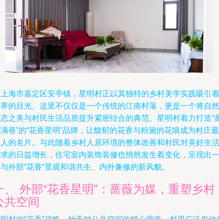
在上海市嘉定区安亭镇，星明村正以其独特的乡村美学实践吸引
外界的目光。这里不仅仅是一个传统的江南村落，更是一个将自
生态之美与村民生活品质提升紧密结合的典范。星明村着力打造“
满巷”的“花香星明”品牌，让馥郁的花香与粉黛的花墙成为村庄最
动人的名片。与此随着乡村人居环境的整体改善和村民对美好生
追求的日益增长，住宅室内装饰装修也悄然发生着变化，呈现出
种与外部“花香”景观和谐共生、内外兼修的新风貌。
一、 外部“花香星明”：蔷薇为媒，重塑乡村
公共空间